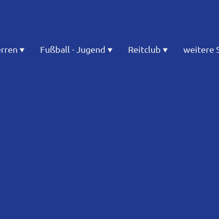
erren
Fußball - Jugend
Reitclub
weitere 