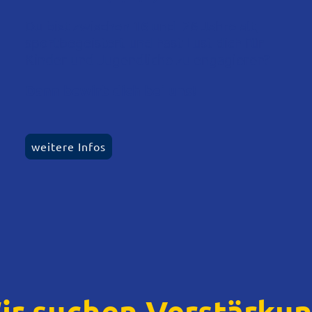
Du bist zwischen 16 und 26 Jahre alt,
sportbegeistert und hast Lust dich für
Kinder und Jugendliche zu engagieren?
Dann bewirb dich bei uns!
weitere Infos
ir suchen Verstärkun