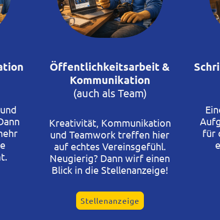
ation
Öffentlichkeitsarbeit &
Schri
Kommunikation
(auch als Team)
 und
Ein
 Dann
Aufg
Kreativität, Kommunikation
mehr
für
und Teamwork treffen hier
ge
e
auf echtes Vereinsgefühl.
t.
Neugierig? Dann wirf einen
Blick in die Stellenanzeige!
Stellenanzeige