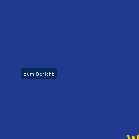
internationaler Begegnungen: Die D1-
Junioren der SG LGV Obere Arlau waren
beim renommierten
Aalborg City Cup in
Dänemark
dabei. Mit 292 Mannschaften,
über 4.500 Spielern und 892 Spielen zählt
das Turnier zu den größten und stärksten
Jugendfußball-Events Europas.
zum Bericht
W