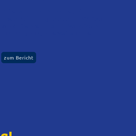
Bei strahlendem Sonnenschein und
bester Stimmung feierte der SV Blau-
Weiß Löwenstedt am 1. Mai 2026 ein
rundum gelungenes Maibaumfest.
zum Bericht
g!